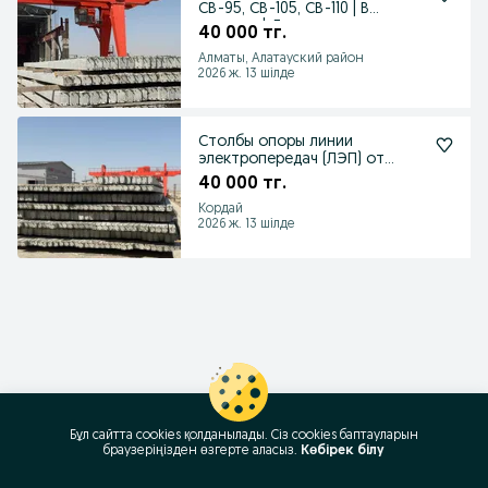
СВ-95, СВ-105, СВ-110 | В
наличии | Доставка
40 000 тг.
Алматы, Алатауский район
2026 ж. 13 шілде
Столбы опоры линии
электропередач (ЛЭП) от
производителя
40 000 тг.
Кордай
2026 ж. 13 шілде
Бұл сайтта cookies қолданылады. Сіз cookies баптауларын
браузеріңізден өзгерте аласыз.
Көбірек білу